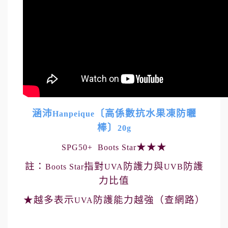
涵沛
〔高係數抗水果凍防曬
Hanpeique
棒〕
20g
★★★
SPG50+ Boots Star
註：
指對
防護力與
防護
Boots Star
UVA
UVB
力比值
★越多表示
防護能力越強（查網路）
UVA