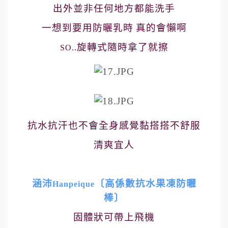
出外並非任何地方都能洗手
一想到要用防曬乳時
真的會懶啊
旋轉式隨時拿了就擦
SO..
抗水抗汗也不會全身感覺黏搭搭不舒服
清爽宜人
涵沛
〔高係數抗水果凍防曬
Hanpeique
棒〕
固體狀可帶上飛機