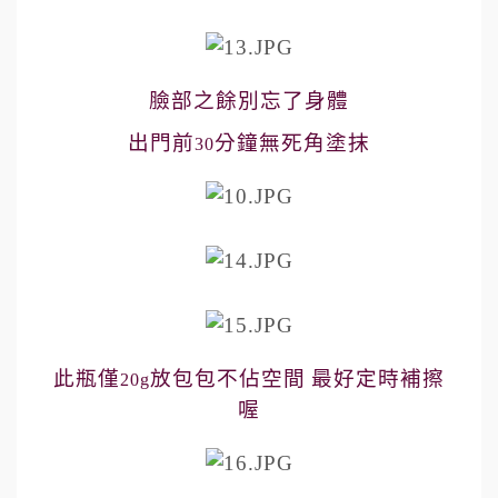
臉部之餘別忘了身體
出門前
分鐘無死角塗抹
30
此瓶僅
放包包不佔空間
最好定時補擦
20g
喔