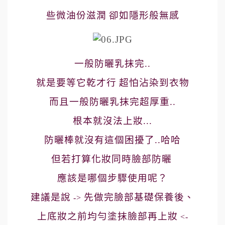
些微油份滋潤
卻如隱形般無感
一般防曬乳抹完..
就是要等它乾才行
超怕沾染到衣物
而且一般防曬乳抹完超厚重..
根本就沒法上妝...
防曬棒就沒有這個困擾了..哈哈
但若打算化妝同時臉部防曬
應該是哪個步驟使用呢？
建議是說
先做完臉部
基礎保養後、
->
上底妝之前均勻塗抹臉部再上妝
<-