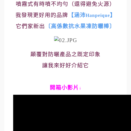
噴霧式有時噴不均勻（還得避免火源）
我發現更好用的品牌
【涵沛
】
Hanpeique
它們家新出
〔高係數抗水果凍防曬棒〕
顛覆對防曬產品之既定印象
讓我來好好介紹它
開箱小影片
↓