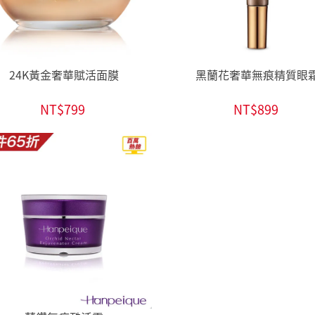
24K黃金奢華賦活面膜
黑蘭花奢華無痕精質眼
NT$799
NT$899