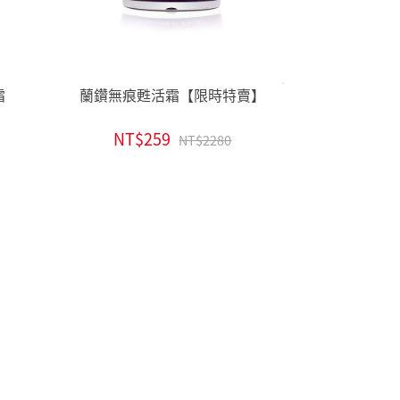
霜
蘭鑽無痕甦活霜【限時特賣】
NT$259
NT$2280