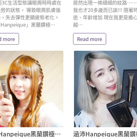
而3C生活型態讓眼周時時處在
居然出現一條細細的紋路……
勞的狀態， 導致眼周肌膚循
我也才20多歲而已誒!!! 隨著
降，失去彈性更顯疲態老化。
逝、年齡增加 現在我更是擔
Hanpeique」黑蘭鑽極⋯
越⋯
d more
Read more
涵沛Hanpeique黑蘭鑽極致逆齡眼霜 妙妙琳 體驗分享