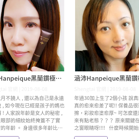
涵沛Hanpeique黑蘭鑽極致逆齡眼霜 Ashley 體驗分享
tai 官網 | 2019-08-08
Shengtai 官網 | 2019-08-08
果然歲月不饒人 , 還以為自己是永遠
年過30加上生了2個小孩 說
歲 , 如今現在已經是孩子的媽也
真的愈來愈差了呢!! 保養品
囉 ! 人家說年齡是女人的秘密 ,
擦，彩妝愈塗愈厚~ 可怎麼還
人眼部的細紋始終掩蓋不了實
來有點老態？？？ 原來關鍵
的年齡 。 身邊很多年齡比⋯
之窗眼睛呀!!!! 什麼時候開始