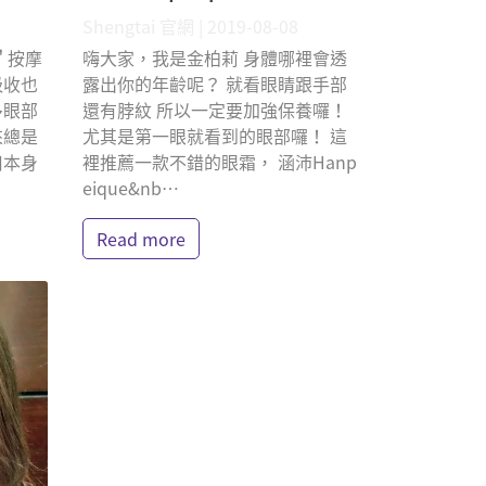
Shengtai 官網 | 2019-08-08
＂按摩
嗨大家，我是金柏莉 身體哪裡會透
吸收也
露出你的年齡呢？ 就看眼睛跟手部
多眼部
還有脖紋 所以一定要加強保養囉！
來總是
尤其是第一眼就看到的眼部囉！ 這
用本身
裡推薦一款不錯的眼霜， 涵沛Hanp
eique&nb⋯
Read more