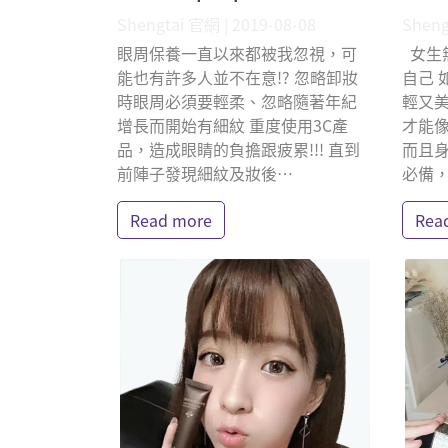
Shengtai 官網 | 2019-08-08
Sheng
​ 眼周保養一直以來都被我忽視，可
女生
能也有許多人並不在意!? 忽略卸妝
自己 
時眼周必須要輕柔、忽略隨著年紀
輕又美
增長而開始有細紋 重度使用3C產
才能像
品，造成眼睛的負擔跟疲累!!! 直到
而且身
前陣子發現細紋及妝後⋯
必備
Read more
Rea