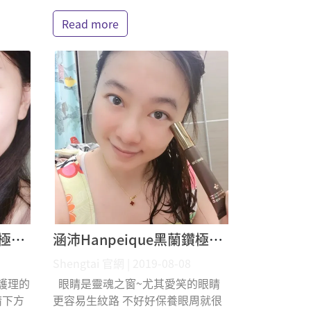
Read more
涵沛Hanpeique黑蘭鑽極致逆齡眼霜 莉莎 體驗分享
涵沛Hanpeique黑蘭鑽極致逆齡眼霜 賈桂琳 體驗分享
Shengtai 官網 | 2019-08-08
護理的
眼睛是靈魂之窗~尤其愛笑的眼睛
睛下方
更容易生紋路 不好好保養眼周就很