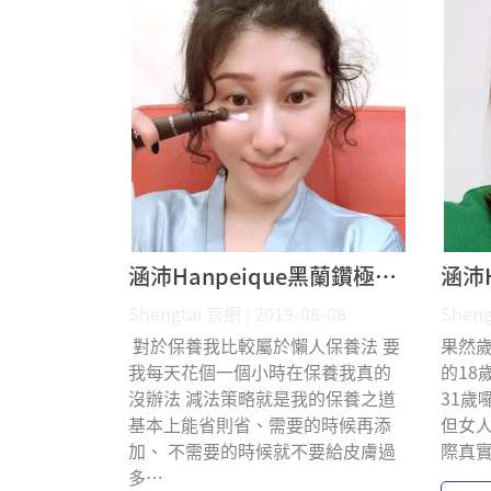
涵沛Hanpeique黑蘭鑽極致逆齡眼霜 Christine 體驗分享
Shengtai 官網 | 2019-08-08
Sheng
​ 對於保養我比較屬於懶人保養法 要
​​ 
我每天花個一個小時在保養我真的
的18
沒辦法 減法策略就是我的保養之道
31歲
基本上能省則省、需要的時候再添
但女
加、 不需要的時候就不要給皮膚過
際真實
多⋯