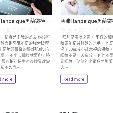
涵沛Hanpeique黑蘭鑽極致逆齡眼霜 凱特貓貓 體驗分享
tai 官網 | 2019-08-08
Shengtai 官網 | 2019-08-08
凱特一樣身兼多職的盆友 應該可
眼睛是靈魂之窗， 眼週的細
刻體會到睡眠不足的強大破壞
曝露年紀最殘酷的兇手， 也是I
特別是脆弱細緻的眼部肌膚, 暗
過了30歲後不能忽視的保養。
燥,一不小心細紋就要爬上臉
細紋不是一天造成， 但也不
 最可怕的是生產後體質改變
到細紋一條條的爬眼週才對著
品都不敢亂⋯
大⋯
d more
Read more