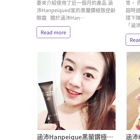
要來介紹使用了近一個月的產品 涵
等， 
沛Hanpeiqued家的黑蘭鑽極致逆齡
超時過
眼霜 關於涵沛Han⋯
環下
「涵沛
Read more
Rea
涵沛Hanpeique黑蘭鑽極致逆齡眼霜 鍾小樹 體驗分享