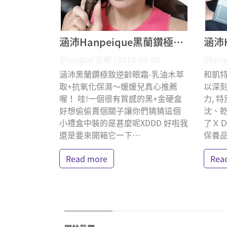
涵沛Hanpeique黑蘭鑽極致逆齡眼霜 Yuan 媛媛兒 體驗分享
Shengtai 官網 | 2019-08-08
Sheng
涵沛黑蘭鑽極致逆齡眼霜-乳油木萃
​ 和
取+抗氧化保濕～媛媛兒真心推薦
以深
喔！ 哇!一個很有質感的黑+金硬盒
力, 
好想偷偷賣個關子讓你們猜猜這個
沈、乾
小禮盒中裝的是甚麼呢XDDD 好啦我
了ＸＤ
還是要來開箱它一下⋯
保養
Read more
Rea