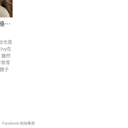
涵沛Hanpeique黑蘭鑽極致逆齡眼霜 Ivy愛寶v 體驗分享
紋也是
vy在
 雖然
要等等
鏡子
Facebook 粉絲專頁