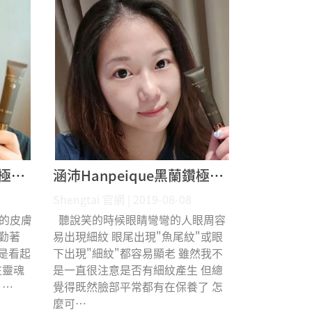
涵沛Hanpeique黑蘭鑽極致逆齡眼霜 9N 體驗分享
涵沛Hanpeique黑蘭鑽極致逆齡眼霜 Jona 體驗分享
Shengtai 官網 | 2019-08-08
真的皮膚
聽說笑的時候眼睛彎彎的人眼周容
很勤著
易出現細紋 眼尾出現"魚尾紋"或眼
是看起
下出現"細紋"都容易顯老 雖然我不
在靈魂
是一直很注意是否有細紋產生 但總
 ⋯
覺得既然臉部平常都有在保養了 怎
麼可⋯