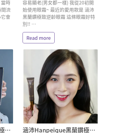
 當時
容易顯老(男女都一樣) 我從20初開
時間流
始使用眼霜~ 最近的愛用款是 涵沛
心它會
黑蘭鑽極致逆齡眼霜 這條眼霜好特
別!! ⋯
Read more
涵沛Hanpeique黑蘭鑽極致逆齡眼霜 Yuna悠那 體驗分享
涵沛Hanpeique黑蘭鑽極致逆齡眼霜 金柏莉 體驗分享