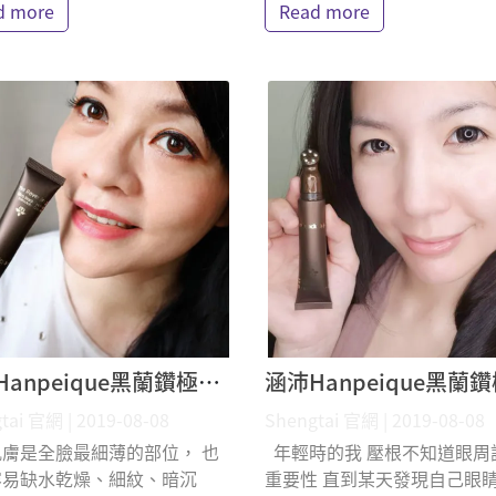
d more
Read more
涵沛Hanpeique黑蘭鑽極致逆齡眼霜 Judy Tsen 體驗分享
tai 官網 | 2019-08-08
Shengtai 官網 | 2019-08-08
膚是全臉最細薄的部位， 也
年輕時的我 壓根不知道眼周
容易缺水乾燥、細紋、暗沉
重要性 直到某天發現自己眼