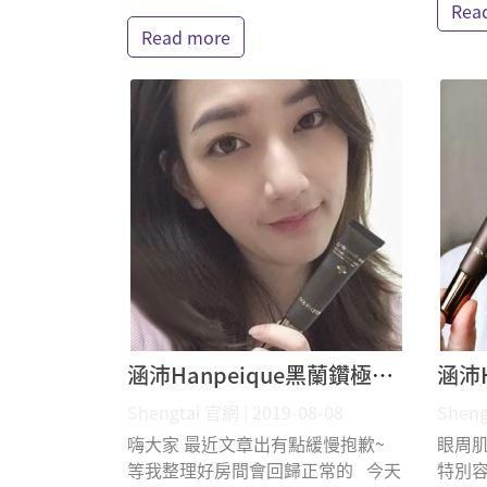
Rea
Read more
涵沛Hanpeique黑蘭鑽極致逆齡眼霜 Arisa Li 體驗分享
Shengtai 官網 | 2019-08-08
Sheng
嗨大家 最近文章出有點緩慢抱歉~
眼周肌
等我整理好房間會回歸正常的 今天
特別